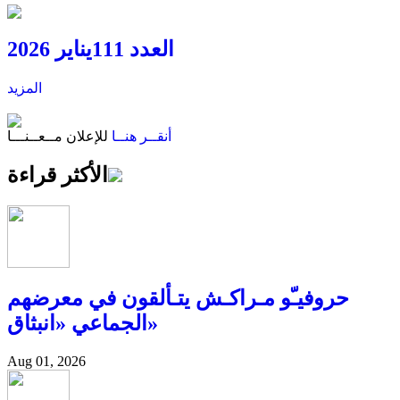
العدد 111
يناير 2026
المزيد
أنقــر هنــا
للإعلان
مــعــنـــا
الأكثر قراءة
حروفيـّو مـراكـش يتـألقون في معرضهم
الجماعي «انبثاق»
Aug 01, 2026